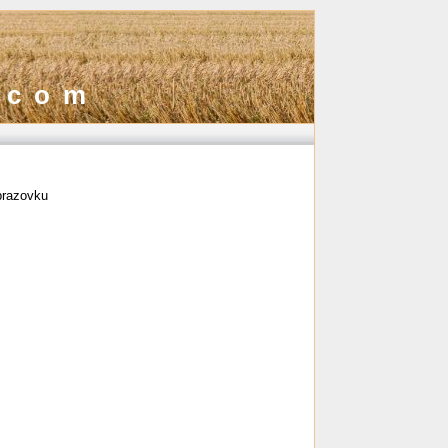
.com
brazovku