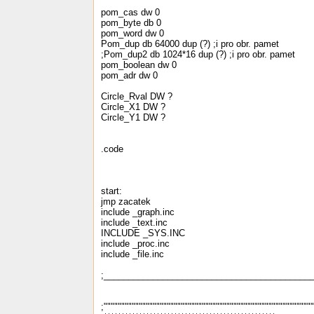
pom_cas dw 0
pom_byte db 0
pom_word dw 0
Pom_dup db 64000 dup (?) ;i pro obr. pamet
;Pom_dup2 db 1024*16 dup (?) ;i pro obr. pamet
pom_boolean dw 0
pom_adr dw 0
Circle_Rval DW ?
Circle_X1 DW ?
Circle_Y1 DW ?
.code
start:
jmp zacatek
include _graph.inc
include _text.inc
INCLUDE _SYS.INC
include _proc.inc
include _file.inc
;__________________________________________
;"""""""""""
""""""""""""""""""""""""""""""""""""""""""""""""