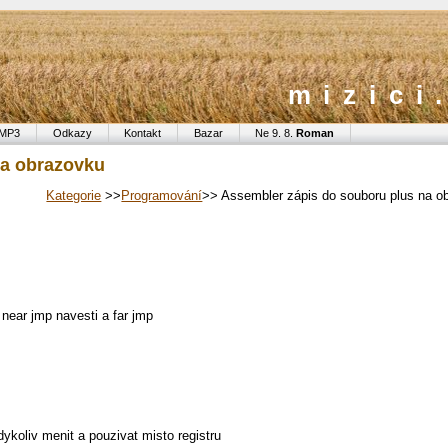
mizici
MP3
Odkazy
Kontakt
Bazar
Ne 9. 8.
Roman
na obrazovku
Kategorie
>>
Programování
>> Assembler zápis do souboru plus na o
near jmp navesti a far jmp
ykoliv menit a pouzivat misto registru