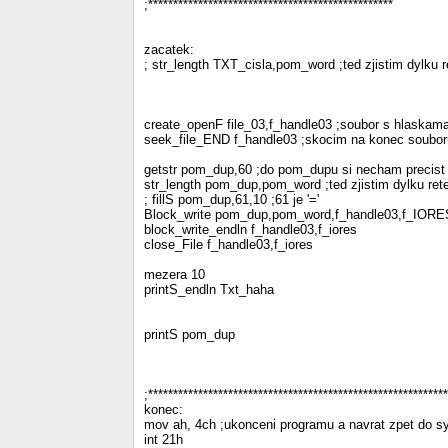
;*************************************************
zacatek:
; str_length TXT_cisla,pom_word ;ted zjistim dylku 
create_openF file_03,f_handle03 ;soubor s hlaskam
seek_file_END f_handle03 ;skocim na konec soubo
getstr pom_dup,60 ;do pom_dupu si necham precist
str_length pom_dup,pom_word ;ted zjistim dylku ret
; fillS pom_dup,61,10 ;61 je '='
Block_write pom_dup,pom_word,f_handle03,f_IORES
block_write_endln f_handle03,f_iores
close_File f_handle03,f_iores
mezera 10
printS_endln Txt_haha
printS pom_dup
;***********************************************************
konec:
mov ah, 4ch ;ukonceni programu a navrat zpet do 
int 21h