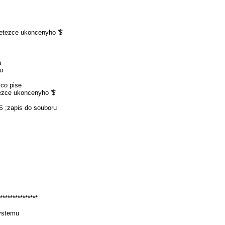
retezce ukoncenyho '$'
a
ru
 co pise
ezce ukoncenyho '$'
 ;zapis do souboru
****************
systemu