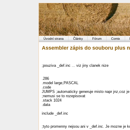
Úvodní strana
Články
Fórum
Comix
Assembler zápis do souboru plus 
;pouziva _def.inc ... viz jiny clanek nize
.286
.model large,PASCAL
.code
JUMPS ;automaticky generuje misto napr jnz,coz je 
;nemusi se to rozepisovat
.stack 1024
.data
include _def.inc
;tyto promenny nejsou ani v _def.inc. Je mozne je kd