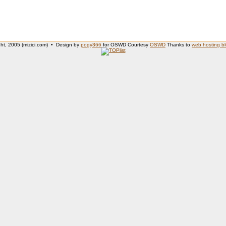
ht, 2005 (mizici.com) • Design by
pogy366
for OSWD Courtesy
OSWD
Thanks to
web hosting b