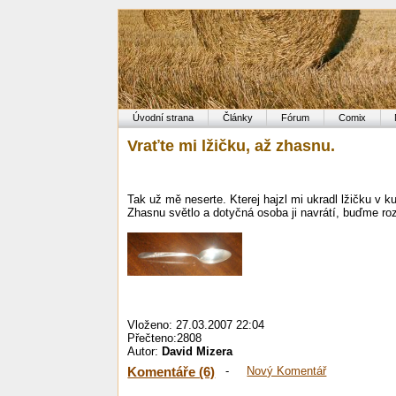
Úvodní strana
Články
Fórum
Comix
Vraťte mi lžičku, až zhasnu.
Tak už mě neserte. Kterej hajzl mi ukradl lžičku v k
Zhasnu světlo a dotyčná osoba ji navrátí, buďme roz
Vloženo: 27.03.2007 22:04
Přečteno:2808
Autor:
David Mizera
Komentáře (6)
-
Nový Komentář