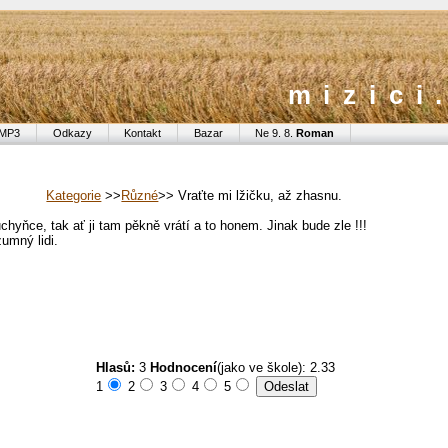
mizici
MP3
Odkazy
Kontakt
Bazar
Ne 9. 8.
Roman
Kategorie
>>
Různé
>> Vraťte mi lžičku, až zhasnu.
uchyňce, tak ať ji tam pěkně vrátí a to honem. Jinak bude zle !!!
umný lidi.
Hlasů:
3
Hodnocení
(jako ve škole): 2.33
1
2
3
4
5