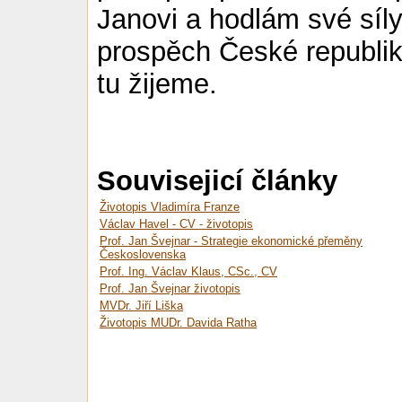
Janovi a hodlám své síly
prospěch České republik
tu žijeme.
Souvisejicí články
Životopis Vladimíra Franze
Václav Havel - CV - životopis
Prof. Jan Švejnar - Strategie ekonomické přeměny
Československa
Prof. Ing. Václav Klaus, CSc., CV
Prof. Jan Švejnar životopis
MVDr. Jiří Liška
Životopis MUDr. Davida Ratha