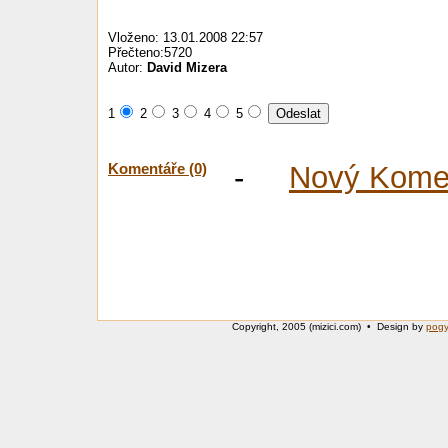
Vloženo: 13.01.2008 22:57
Přečteno:5720
Autor:
David Mizera
1
2
3
4
5
Komentáře (0)
-
Nový Kome
Copyright, 2005 (mizici.com) • Design by
pog