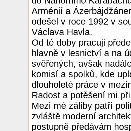
do Náhorního Karabachu
Arménií a Ázerbájdžáne
odešel v roce 1992 v sou
Václava Havla.
Od té doby pracuji před
hlavně v lesnictví a na
svěřených, avšak nadále
komisí a spolků, kde upl
dlouholeté práce v mezi
Radost a potěšení mi při
Mezi mé záliby patří poli
zvláště moderní architek
postupně předávám hosp