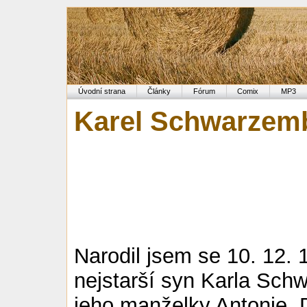
Úvodní strana
Články
Fórum
Comix
MP3
Karel Schwarzembe
Narodil jsem se 10. 12.
nejstarší syn Karla Sch
jeho manželky Antonie. D