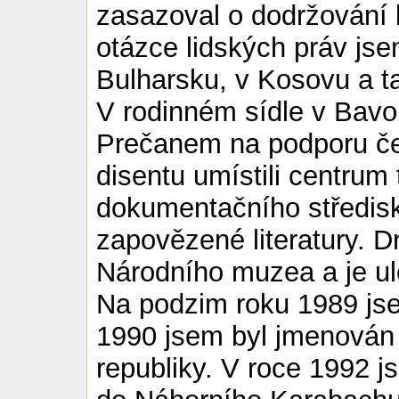
zasazoval o dodržování 
otázce lidských práv js
Bulharsku, v Kosovu a t
V rodinném sídle v Bav
Prečanem na podporu če
disentu umístili centru
dokumentačního střediska
zapovězené literatury. Dn
Národního muzea a je ul
Na podzim roku 1989 jsem
1990 jsem byl jmenován
republiky. V roce 1992 