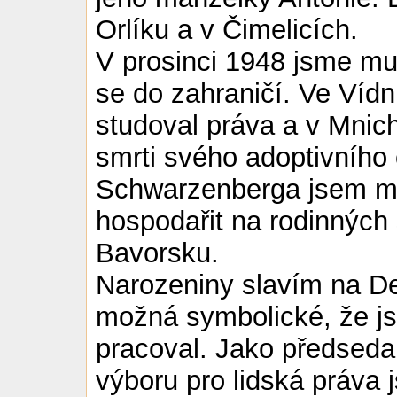
Orlíku a v Čimelicích.
V prosinci 1948 jsme muse
se do zahraničí. Ve Víd
studoval práva a v Mnich
smrti svého adoptivního 
Schwarzenberga jsem mus
hospodařit na rodinných
Bavorsku.
Narozeniny slavím na Den
možná symbolické, že js
pracoval. Jako předseda
výboru pro lidská práva 