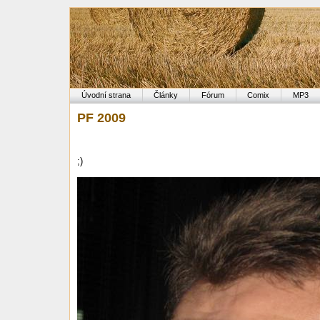
Úvodní strana
Články
Fórum
Comix
MP3
PF 2009
;)