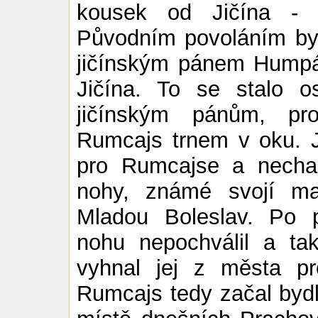
kousek od Jičína - 
Původním povoláním byl
jičínským pánem Humpál
Jičína. To se stalo 
jičínským pánům, pr
Rumcajs trnem v oku. 
pro Rumcajse a nechal
nohy, známé svojí ma
Mladou Boleslav. Po 
nohu nepochválil a ta
vyhnal jej z města pr
Rumcajs tedy začal b
yd