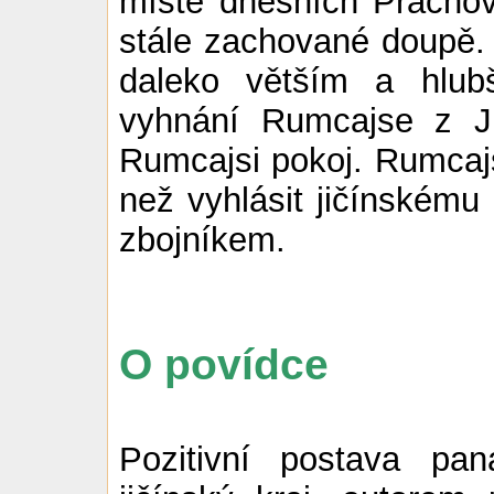
místě dnešních Pracho
stále zachované doupě.
daleko větším a hlub
vyhnání Rumcajse z J
Rumcajsi pokoj. Rumcajs
než vyhlásit jičínskému 
zbojníkem.
O povídce
Pozitivní postava pa