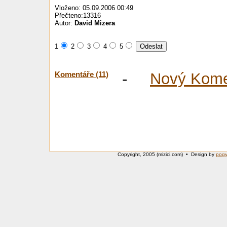
Vloženo: 05.09.2006 00:49
Přečteno:13316
Autor:
David Mizera
1
2
3
4
5
Komentáře (11)
-
Nový Kome
Copyright, 2005 (mizici.com) • Design by
pog