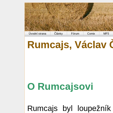
Úvodní strana
Články
Fórum
Comix
MP3
Rumcajs, Václav Č
O Rumcajsovi
Rumcajs byl loupežník