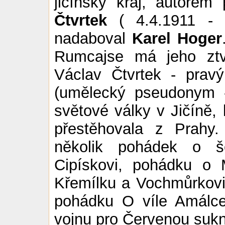
jičínský kraj, autorem
Čtvrtek
( 4.4.1911 - 6
nadaboval
Karel Hoger
Rumcajse má jeho ztv
Václav Čtvrtek - pr
(umělecký pseudonym
světové války v Jičíně,
přestěhovala z Prahy.
několik pohádek o š
Cipískovi, pohádku o
Křemílku a Vochmůrkovi
pohádku O víle Amálce
vojnu pro Červenou sukn