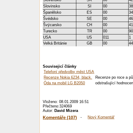
Slovinsko
SI
00
3
Španělsko
ES
00
3
Švédsko
SE
00
4
Švýcarsko
CH
00
4
Turecko
TR
00
9
USA
US
011
1
Velká Británie
GB
00
4
Souvisejicí články
Telefoní předvolby měst USA
Recenze Nokia 6234, black.
Recenze po roce a pů
Óda na mobil LG B2050
odstrašující hodnocen
Vloženo: 08.01.2009 16:51
Přečteno:324069
Autor:
David Mizera
Komentáře (107)
-
Nový Komentář