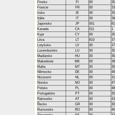
Finsko
FI
00
3
Francie
FR
00
3
Irsko
IE
00
3
Itálie
IT
00
3
Japonsko
JP
001
8
Kanada
CA
011
1
Kypr
CY
00
3
Litva
LT
810
3
Lotyšsko
LV
00
3
Luxembursko
LU
00
3
Maďarsko
HU
00
3
Makedonie
MK
00
3
Malta
MT
00
3
Německo
DE
00
4
Nizozemí
NL
00
3
Norsko
NO
00
4
Polsko
PL
00
4
Portugalsko
PT
00
3
Rakousko
AT
00
4
Řecko
GR
00
3
Rumunsko
RO
00
4
Slovensko
SK
00
4