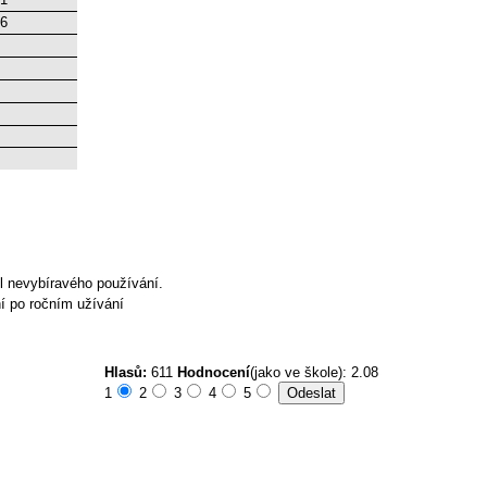
86
4
6
1
0
4
l nevybíravého používání.
í po ročním užívání
Hlasů:
611
Hodnocení
(jako ve škole): 2.08
1
2
3
4
5