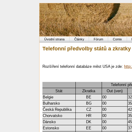
Úvodní strana
Články
Fórum
Comix
Telefonní předvolby států a zkratky
Rozšíření telefonní databáze měst USA je zde:
http
Telefonní př
Stát
Zkratka
Out (ven)
Belgie
BE
00
3
Bulharsko
BG
00
3
Česká Republika
CZ
00
4
Chorvatsko
HR
00
3
Dánsko
DK
00
4
Estonsko
EE
00
3