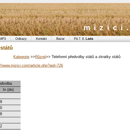
mizici
MP3
Odkazy
Kontakt
Bazar
Pá 7. 8.
Lada
 států
Kategorie
>>
Různé
>> Telefonní předvolby států a zkratky států
://www.mizici.com/article.php?aid=726
edvolba
In (do)
2
59
20
58
5
72