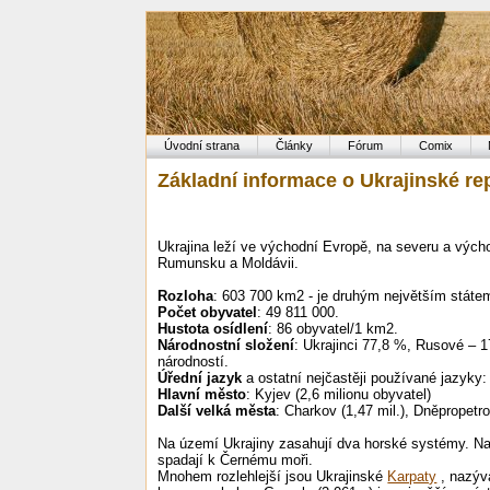
Úvodní strana
Články
Fórum
Comix
Základní informace o Ukrajinské re
Ukrajina leží ve východní Evropě, na severu a výc
Rumunsku a Moldávii.
Rozloha
: 603 700 km2 - je druhým největším státe
Počet obyvatel
: 49 811 000.
Hustota osídlení
: 86 obyvatel/1 km2.
Národnostní složení
: Ukrajinci 77,8 %, Rusové – 
národností.
Úřední jazyk
a ostatní nejčastěji používané jazyky: uk
Hlavní město
: Kyjev (2,6 milionu obyvatel)
Další velká města
: Charkov (1,47 mil.), Dněpropetro
Na území Ukrajiny zasahují dva horské systémy. Na j
spadají k Černému moři.
Mnohem rozlehlejší jsou Ukrajinské
Karpaty
, nazýva