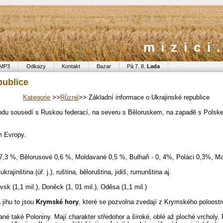
mizici
MP3
Odkazy
Kontakt
Bazar
Pá 7. 8.
Lada
publice
Kategorie
>>
Různé
>> Základní informace o Ukrajinské republice
hodu sousedí s Ruskou federací, na severu s Běloruskem, na zapadě s Pols
m Evropy.
17,3 %, Bělorusové 0,6 %, Moldavané 0,5 %, Bulhaři - 0, 4%, Poláci 0,3%, Ma
rajinština (úř. j.), ruština, běloruština, jidiš, rumunština aj.
vsk (1,1 mil.), Doněck (1, 01 mil.), Oděsa (1,1 mil.)
ihu to j
sou
Krymské hory
, které se pozvolna zvedají z Krymského poloost
né také Poloniny. Mají charakter středohor a široké, oblé až ploché vrcholy