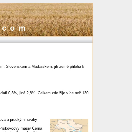
.com
kem, Slovenskem a Maďarskem, jih země přiléhá k
ďaři 0,3%, jiné 2,8%. Celkem zde žije více než 130
rova a prudkými svahy
. Pískovcový masiv Černá