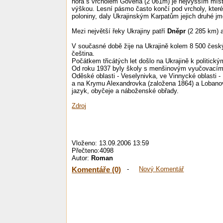
hora s vrcholem Goverla (2 061m) je nejvyšším míste
výškou. Lesní pásmo často končí pod vrcholy, které 
poloniny, daly Ukrajinským Karpatům jejich druhé 
Mezi největší řeky Ukrajiny patří
Dněpr
(2 285 km) 
V současné době žije na Ukrajině kolem 8 500 českýc
čeština.
Počátkem třicátých let došlo na Ukrajině k politick
Od roku 1937 byly školy s menšinovým vyučovacím 
Oděské oblasti - Veselynivka, ve Vinnycké oblasti 
a na Krymu Alexandrovka (založena 1864) a Lobanov
jazyk, obyčeje a náboženské obřady.
Zdroj
Vloženo: 13.09.2006 13:59
Přečteno:4098
Autor:
Roman
Komentáře (0)
-
Nový Komentář