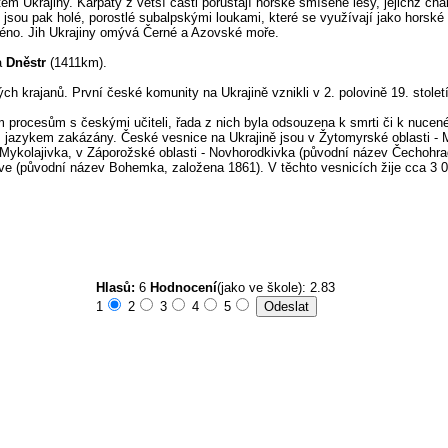
m Ukrajiny. Karpaty z větší části porůstají horské smíšené lesy, jejichž ch
jsou pak holé, porostlé subalpskými loukami, které se využívají jako horské 
jméno. Jih Ukrajiny omývá Černé a Azovské moře.
a
Dněstr
(1411km).
h krajanů. První české komunity na Ukrajině vznikli v 2. polovině 19. stole
ým procesům s českými učiteli, řada z nich byla odsouzena k smrti či k nucen
jazykem zakázány. České vesnice na Ukrajině jsou v Žytomyrské oblasti - M
- Mykolajivka, v Záporožské oblasti - Novhorodkivka (původní název Čechohra
e (původní název Bohemka, založena 1861). V těchto vesnicích žije cca 3 0
Hlasů:
6
Hodnocení
(jako ve škole): 2.83
1
2
3
4
5