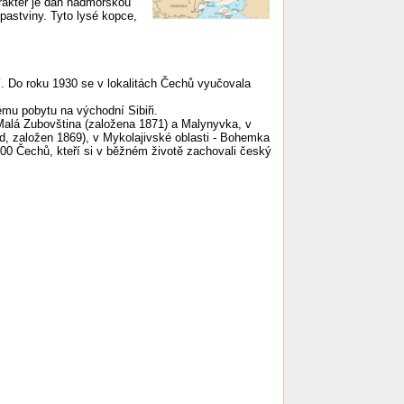
arakter je dán nadmořskou
pastviny. Tyto lysé kopce,
tí. Do roku 1930 se v lokalitách Čechů vyučovala
ému pobytu na východní Sibiři.
alá Zubovština (založena 1871) a Malynyvka, v
d, založen 1869), v Mykolajivské oblasti - Bohemka
00 Čechů, kteří si v běžném životě zachovali český