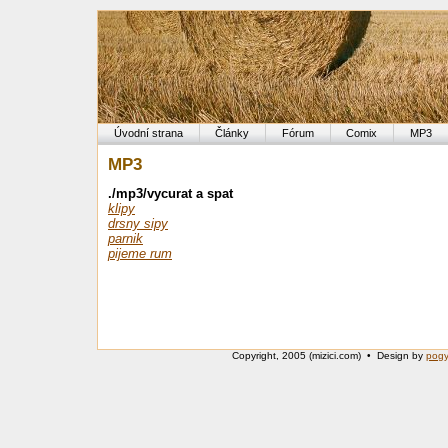
Úvodní strana
Články
Fórum
Comix
MP3
MP3
./mp3/vycurat a spat
klipy
drsny sipy
parnik
pijeme rum
Copyright, 2005 (mizici.com) • Design by
pog