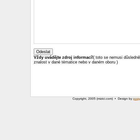
Vždy uvádějte zdroj informací!
( toto se nemusi důsledn
znalost v dané tématice nebo v daném oboru )
Copyright, 2005 (mizici.com) • Design by
pog