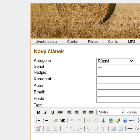
Úvodní strana
Články
Fórum
Comix
MP3
Nový článek
Kategorie
Seriál
Nadpis:
Komentář:
Autor:
Email:
Heslo:
Text:
Styles
Format