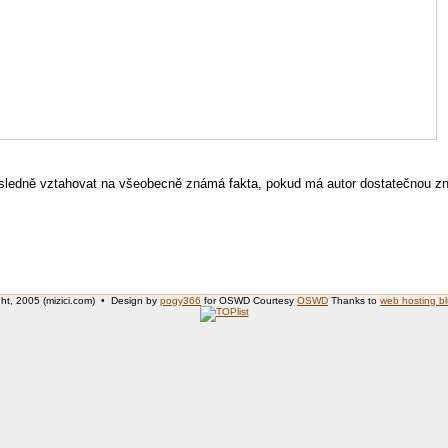
ůsledně vztahovat na všeobecně známá fakta, pokud má autor dostatečnou zn
ht, 2005 (mizici.com) • Design by
pogy366
for OSWD Courtesy
OSWD
Thanks to
web hosting b