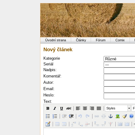
Úvodní strana
Články
Fórum
Comix
Nový článek
Kategorie
Seriál
Nadpis:
Komentář:
Autor:
Email:
Heslo:
Text:
Styles
F