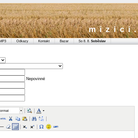
mizici
MP3
Odkazy
Kontakt
Bazar
So 8. 8.
Soběslav
Nepovinné
ormat