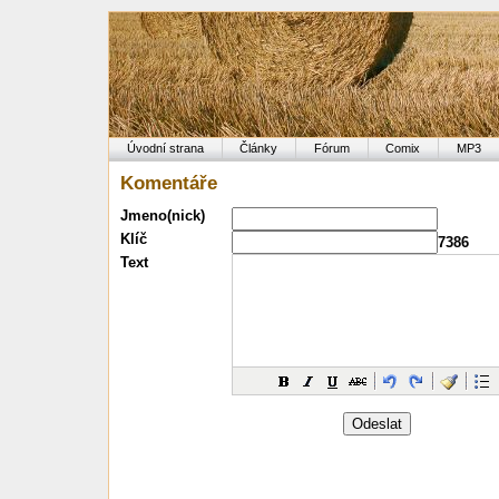
Úvodní strana
Články
Fórum
Comix
MP3
Komentáře
Jmeno(nick)
Klíč
7386
Text