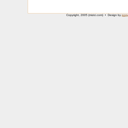
Copyright, 2005 (mizici.com) • Design by
pog