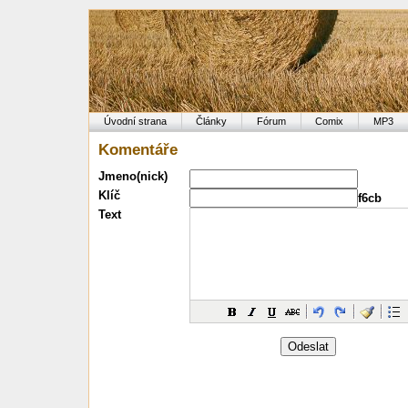
Úvodní strana
Články
Fórum
Comix
MP3
Komentáře
Jmeno(nick)
Klíč
f6cb
Text