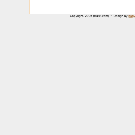
Copyright, 2005 (mizici.com) • Design by
pog