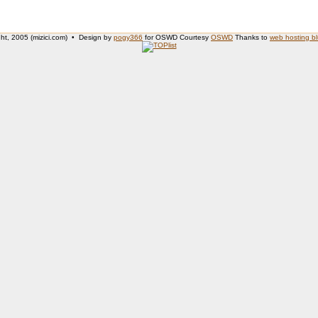
ht, 2005 (mizici.com) • Design by
pogy366
for OSWD Courtesy
OSWD
Thanks to
web hosting b