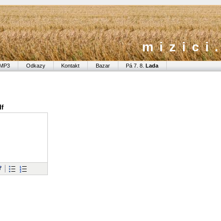
mizici
MP3
Odkazy
Kontakt
Bazar
Pá 7. 8.
Lada
df