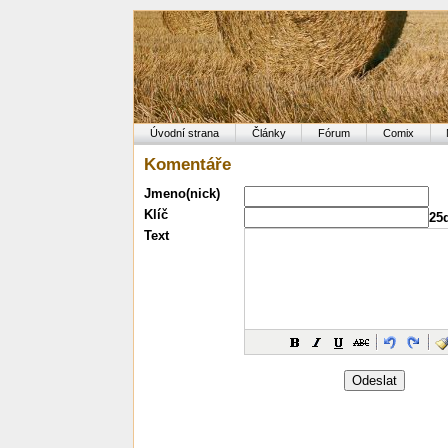
Úvodní strana
Články
Fórum
Comix
Komentáře
Jmeno(nick)
Klíč
25
Text