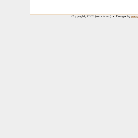
Copyright, 2005 (mizici.com) • Design by
pog