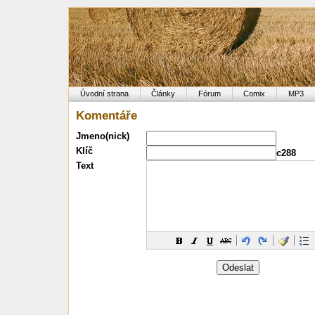
Úvodní strana
Články
Fórum
Comix
MP3
Komentáře
Jmeno(nick)
Klíč
c288
Text