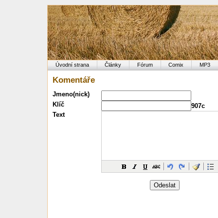
Úvodní strana
Články
Fórum
Comix
MP3
Komentáře
Jmeno(nick)
Klíč
907c
Text