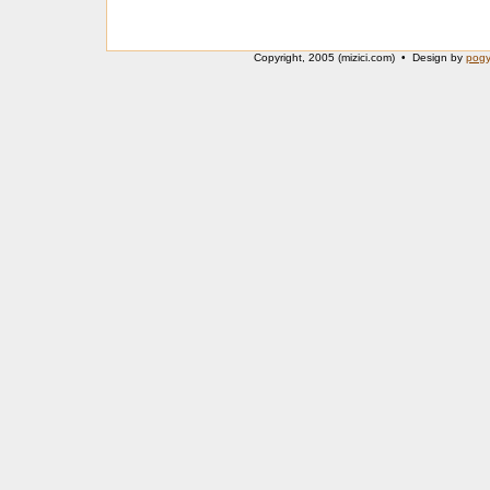
Copyright, 2005 (mizici.com) • Design by
pog