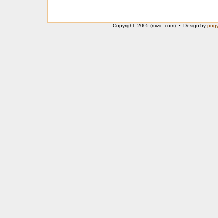
Copyright, 2005 (mizici.com) • Design by
pog