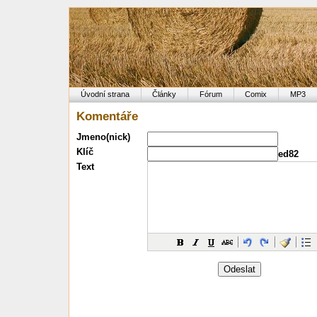
Úvodní strana
Články
Fórum
Comix
MP3
Komentáře
Jmeno(nick)
Klíč
ed82
Text