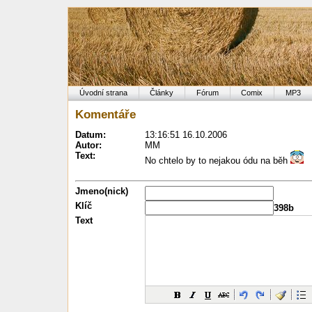
Úvodní strana
Články
Fórum
Comix
MP3
Komentáře
Datum:
13:16:51 16.10.2006
Autor:
MM
Text:
No chtelo by to nejakou ódu na běh
Jmeno(nick)
Klíč
398b
Text