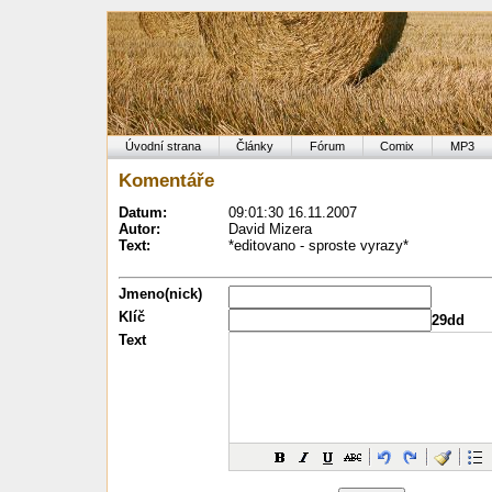
Úvodní strana
Články
Fórum
Comix
MP3
Komentáře
Datum:
09:01:30 16.11.2007
Autor:
David Mizera
Text:
*editovano - sproste vyrazy*
Jmeno(nick)
Klíč
29dd
Text