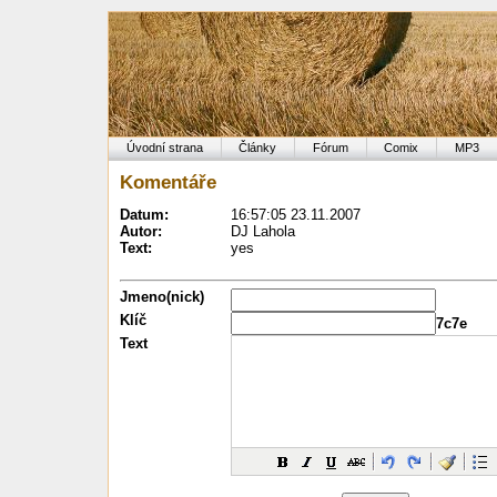
Úvodní strana
Články
Fórum
Comix
MP3
Komentáře
Datum:
16:57:05 23.11.2007
Autor:
DJ Lahola
Text:
yes
Jmeno(nick)
Klíč
7c7e
Text