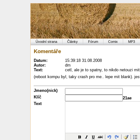
Úvodní strana
Články
Fórum
Comix
MP3
Komentáře
Datum:
15:39:18 31.08.2008
Autor:
dm
Text:
cetl, ale je to spatny, to nikdo netouzi 
(reboot kompu byl, taky crash pro me.. lepe mit blank). jes
Jmeno(nick)
Klíč
21ae
Text