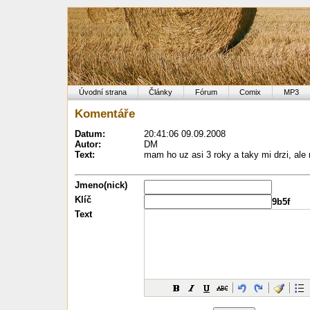
Úvodní strana
Články
Fórum
Comix
MP3
Komentáře
Datum:
20:41:06 09.09.2008
Autor:
DM
Text:
mam ho uz asi 3 roky a taky mi drzi, ale 
Jmeno(nick)
Klíč
9b5f
Text