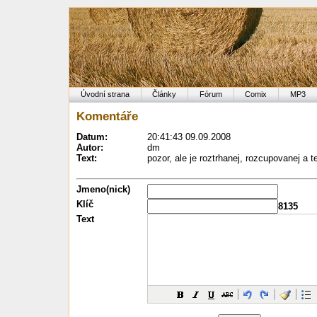
Úvodní strana
Články
Fórum
Comix
MP3
Komentáře
Datum:
20:41:43 09.09.2008
Autor:
dm
Text:
pozor, ale je roztrhanej, rozcupovanej a t
Jmeno(nick)
Klíč
8135
Text