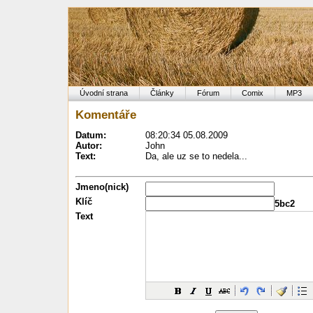
Úvodní strana
Články
Fórum
Comix
MP3
Komentáře
Datum:
08:20:34 05.08.2009
Autor:
John
Text:
Da, ale uz se to nedela...
Jmeno(nick)
Klíč
5bc2
Text