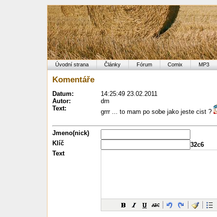
Úvodní strana
Články
Fórum
Comix
MP3
Komentáře
Datum:
14:25:49 23.02.2011
Autor:
dm
Text:
grrr ... to mam po sobe jako jeste cist ?
Jmeno(nick)
Klíč
32c6
Text