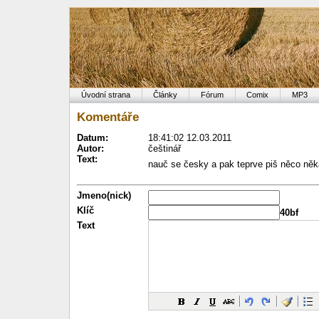
Úvodní strana
Články
Fórum
Comix
MP3
Komentáře
Datum:
18:41:02 12.03.2011
Autor:
češtinář
Text:
nauč se česky a pak teprve piš něco n
Jmeno(nick)
Klíč
40bf
Text