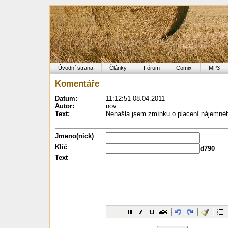
Úvodní strana
Články
Fórum
Comix
MP3
Komentáře
Datum:
11:12:51 08.04.2011
Autor:
nov
Text:
Nenašla jsem zmínku o placení nájemnéh
Jmeno(nick)
Klíč
d790
Text