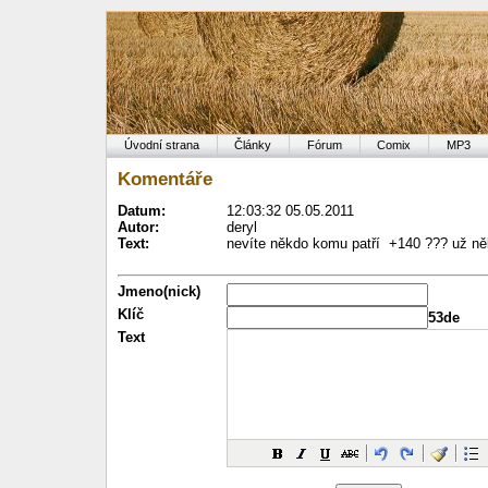
Úvodní strana
Články
Fórum
Comix
MP3
Komentáře
Datum:
12:03:32 05.05.2011
Autor:
deryl
Text:
nevíte někdo komu patří +140 ??? už někol
Jmeno(nick)
Klíč
53de
Text