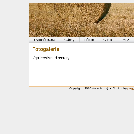
Úvodní strana
Články
Fórum
Comix
MP3
Fotogalerie
./gallery/isnt directory
Copyright, 2005 (mizici.com) • Design by
pog