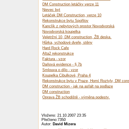
DM Construction letáčky verze 11
Nievec byt
Letáček DM Construction, verze 10
Rekonstrukce bytu Spořilov
Kanclík z nebytových prostor Novodvorská
Novodvorská koupelka
Veletržní 10, DM construction, ŽB deska.
Hůrka, vchodové dveře, stěny
Hard Rock Cafe
Alta2 rekonstrukce
Faktura - vzor
Daňová evidence - § 7b
Smlouva o dílo - vzor
Koupelka Cibulkové, Praha 4
Rekonstrukce bytu v Praze, Horní Roztyly, DM cons
DM construction - jak na asfalt na podlaze
DM construction
Oprava ŽB schodiště - výměna podesty.
Vloženo: 21.10.2007 23:35
Přečteno:7350
Autor:
David Mizera