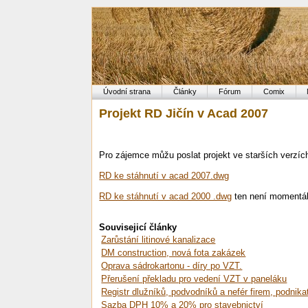
Úvodní strana
Články
Fórum
Comix
Projekt RD Jičín v Acad 2007
Pro zájemce můžu poslat projekt ve starších verzích
RD ke stáhnutí v acad 2007.dwg
RD ke stáhnutí v acad 2000 .dwg
ten není momentá
Souvisejicí články
Zarůstání litinové kanalizace
DM construction, nová fota zakázek
Oprava sádrokartonu - díry po VZT.
Přerušení překladu pro vedení VZT v paneláku
Registr dlužníků, podvodníků a nefér firem, podnika
Sazba DPH 10% a 20% pro stavebnictví