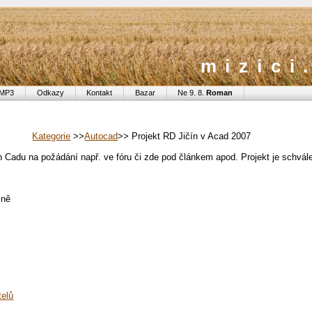
mizici
MP3
Odkazy
Kontakt
Bazar
Ne 9. 8.
Roman
Kategorie
>>
Autocad
>> Projekt RD Jičín v Acad 2007
 Cadu na požádání např. ve fóru či zde pod článkem apod. Projekt je schvále
lně
telů