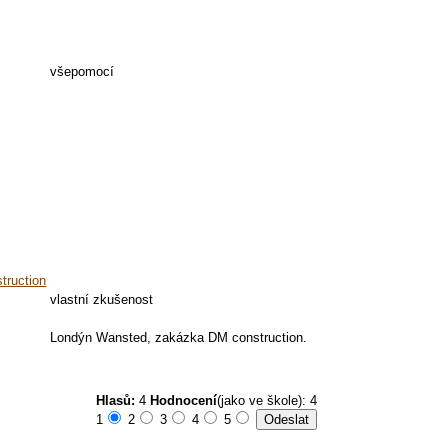
všepomocí
truction
vlastní zkušenost
Londýn Wansted, zakázka DM construction.
Hlasů:
4
Hodnocení
(jako ve škole): 4
1
2
3
4
5