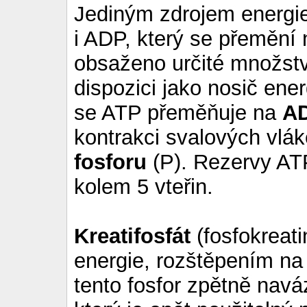
Jediným zdrojem energi
i ADP, který se přemění
obsaženo určité množstv
dispozici jako nosič ener
se ATP přeměňuje na
A
kontrakci svalových vlák
fosforu
(P). Rezervy AT
kolem 5 vteřin.
Kreatifosfát
(fosfokreati
energie, rozštěpením na f
tento fosfor zpětně nav