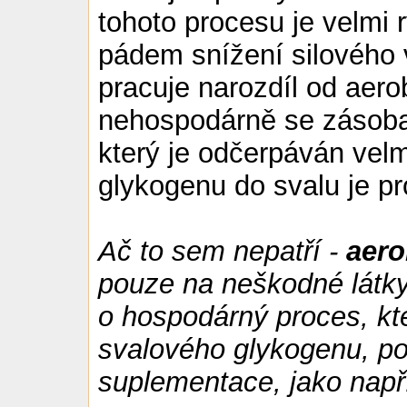
tohoto procesu je velmi 
pádem snížení silového 
pracuje narozdíl od aero
nehospodárně se zásoba
který je odčerpáván velm
glykogenu do svalu je p
Ač to sem nepatří -
aero
pouze na neškodné látk
o hospodárný proces, kt
svalového glykogenu, po
suplementace, jako např