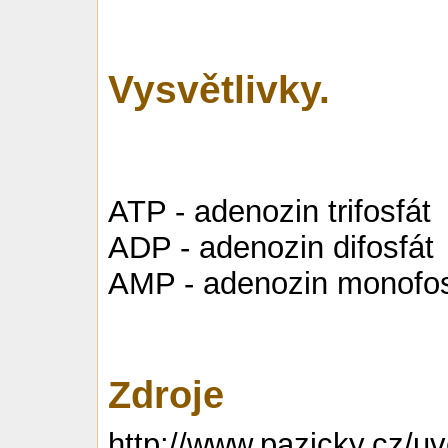
Vysvětlivky.
ATP - adenozin trifosfát
ADP - adenozin difosfát
AMP - adenozin monofos
Zdroje
http://www.pazicky.cz/u