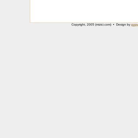
Copyright, 2005 (mizici.com) • Design by
pog