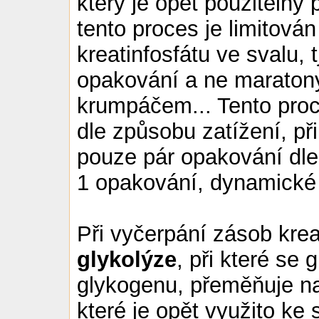
který je opět použitelný 
tento proces je limitov
kreatinfosfátu ve svalu, t
opakování a ne maratony,
krumpáčem... Tento proce
dle způsobu zatížení, při
pouze pár opakování dle
1 opakování, dynamické 
Při vyčerpání zásob krea
glykolýze
, při které se
glykogenu, přeměňuje na
které je opět využito ke