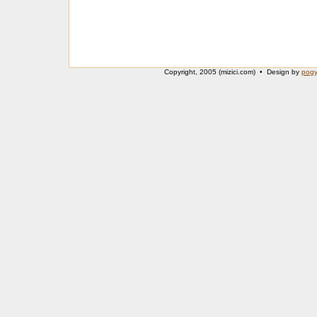
Copyright, 2005 (mizici.com) • Design by
pog