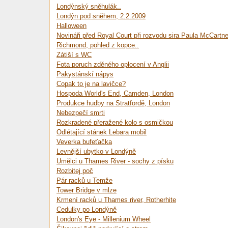
Londýnský sněhulák..
Londýn pod sněhem, 2.2.2009
Halloween
Novináři před Royal Court při rozvodu sira Paula McCartn
Richmond, pohled z kopce..
Zátiší s WC
Fota poruch zděného oplocení v Anglii
Pakystánskí nápys
Copak to je na lavičce?
Hospoda World's End, Camden, London
Produkce hudby na Stratfordě, London
Nebezpečí smrti
Rozkradené přeražené kolo s osmičkou
Odlétající stánek Lebara mobil
Veverka bufeťačka
Levnější ubytko v Londýně
Umělci u Thames River - sochy z písku
Rozbitej poč
Pár racků u Temže
Tower Bridge v mlze
Krmení racků u Thames river, Rotherhite
Cedulky po Londýně
London's Eye - Millenium Wheel