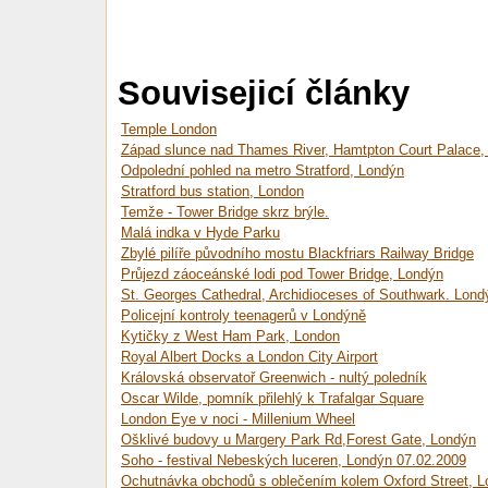
Souvisejicí články
Temple London
Západ slunce nad Thames River, Hamtpton Court Palace,
Odpolední pohled na metro Stratford, Londýn
Stratford bus station, London
Temže - Tower Bridge skrz brýle.
Malá indka v Hyde Parku
Zbylé pilíře původního mostu Blackfriars Railway Bridge
Průjezd záoceánské lodi pod Tower Bridge, Londýn
St. Georges Cathedral, Archidioceses of Southwark. Lond
Policejní kontroly teenagerů v Londýně
Kytičky z West Ham Park, London
Royal Albert Docks a London City Airport
Královská observatoř Greenwich - nultý poledník
Oscar Wilde, pomník přilehlý k Trafalgar Square
London Eye v noci - Millenium Wheel
Ošklivé budovy u Margery Park Rd,Forest Gate, Londýn
Soho - festival Nebeských luceren, Londýn 07.02.2009
Ochutnávka obchodů s oblečením kolem Oxford Street, 