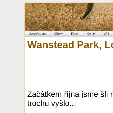
Úvodní strana
Články
Fórum
Comix
MP3
Wanstead Park, L
Začátkem října jsme šli 
trochu vyšlo...