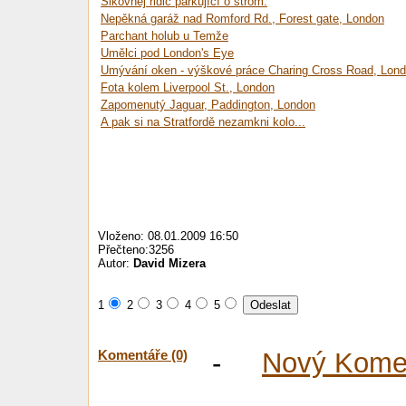
Šikovnej řidič parkující o strom.
Nepěkná garáž nad Romford Rd., Forest gate, London
Parchant holub u Temže
Umělci pod London's Eye
Umývání oken - výškové práce Charing Cross Road, Lon
Fota kolem Liverpool St., London
Zapomenutý Jaguar, Paddington, London
A pak si na Stratfordě nezamkni kolo...
Vloženo: 08.01.2009 16:50
Přečteno:3256
Autor:
David Mizera
1
2
3
4
5
Komentáře (0)
-
Nový Kome