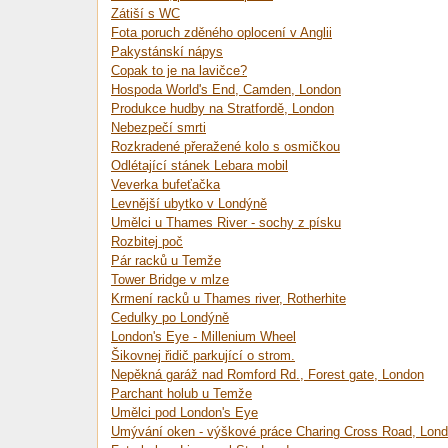
Zátiší s WC
Fota poruch zděného oplocení v Anglii
Pakystánskí nápys
Copak to je na lavičce?
Hospoda World's End, Camden, London
Produkce hudby na Stratfordě, London
Nebezpečí smrti
Rozkradené přeražené kolo s osmičkou
Odlétající stánek Lebara mobil
Veverka bufeťačka
Levnější ubytko v Londýně
Umělci u Thames River - sochy z písku
Rozbitej poč
Pár racků u Temže
Tower Bridge v mlze
Krmení racků u Thames river, Rotherhite
Cedulky po Londýně
London's Eye - Millenium Wheel
Šikovnej řidič parkující o strom.
Nepěkná garáž nad Romford Rd., Forest gate, London
Parchant holub u Temže
Umělci pod London's Eye
Umývání oken - výškové práce Charing Cross Road, Lon