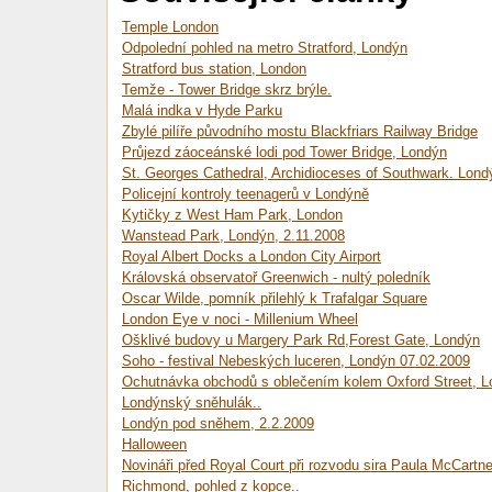
Temple London
Odpolední pohled na metro Stratford, Londýn
Stratford bus station, London
Temže - Tower Bridge skrz brýle.
Malá indka v Hyde Parku
Zbylé pilíře původního mostu Blackfriars Railway Bridge
Průjezd záoceánské lodi pod Tower Bridge, Londýn
St. Georges Cathedral, Archidioceses of Southwark. Lond
Policejní kontroly teenagerů v Londýně
Kytičky z West Ham Park, London
Wanstead Park, Londýn, 2.11.2008
Royal Albert Docks a London City Airport
Královská observatoř Greenwich - nultý poledník
Oscar Wilde, pomník přilehlý k Trafalgar Square
London Eye v noci - Millenium Wheel
Ošklivé budovy u Margery Park Rd,Forest Gate, Londýn
Soho - festival Nebeských luceren, Londýn 07.02.2009
Ochutnávka obchodů s oblečením kolem Oxford Street, 
Londýnský sněhulák..
Londýn pod sněhem, 2.2.2009
Halloween
Novináři před Royal Court při rozvodu sira Paula McCartn
Richmond, pohled z kopce..