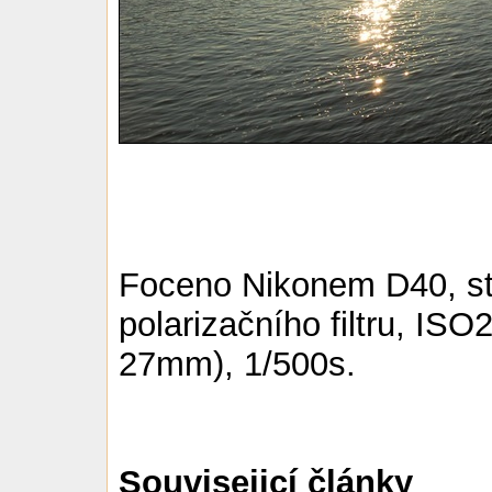
Foceno Nikonem D40, sta
polarizačního filtru, I
27mm), 1/500s.
Souvisejicí články