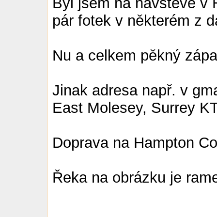
Byl jsem na návštěvě v
pár fotek v některém z da
Nu a celkem pěkný zápa
Jinak adresa např. v gm
East Molesey, Surrey K
Doprava na Hampton Cou
Řeka na obrázku je ram