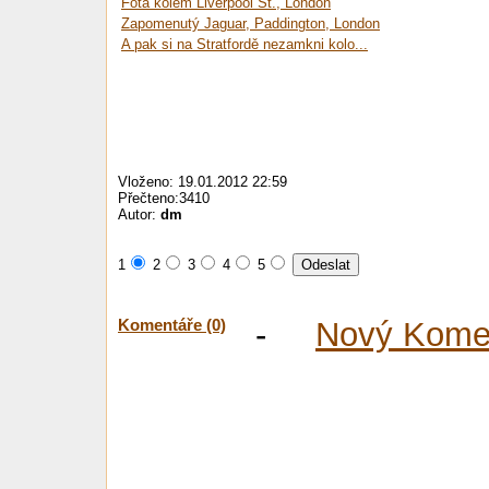
Fota kolem Liverpool St., London
Zapomenutý Jaguar, Paddington, London
A pak si na Stratfordě nezamkni kolo...
Vloženo: 19.01.2012 22:59
Přečteno:3410
Autor:
dm
1
2
3
4
5
Komentáře (0)
-
Nový Kome