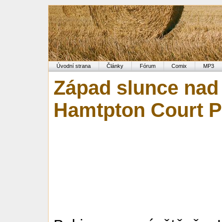
Úvodní strana
Články
Fórum
Comix
MP3
Západ slunce nad
Hamtpton Court P