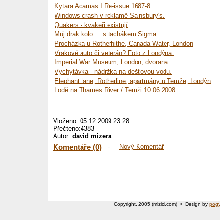
Kytara Adamas I Re-issue 1687-8
Windows crash v reklamě Sainsbury's.
Quakers - kvakeři existují
Můj drak kolo ... s tachákem Sigma
Procházka u Rotherhithe, Canada Water, London
Vrakové auto či veterán? Foto z Londýna.
Imperial War Museum, London, dvorana
Vychytávka - nádržka na dešťovou vodu.
Elephant lane, Rotherline, apartmány u Temže, Londýn
Lodě na Thames River / Temži 10.06 2008
Vloženo: 05.12.2009 23:28
Přečteno:4383
Autor:
david mizera
Komentáře (0)
-
Nový Komentář
Copyright, 2005 (mizici.com) • Design by
pog