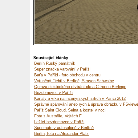
Souvisejicí články
Berlín Ruský památník
Super značka varování v Paříži
Baťa v Paříži - foto obchodu v centru
Vytuněný Fichtl v Berlíně, Simson Schwalbe
Oprava elektrického otvírání okna Citroenu Berlingo
Bezdomovec v Paříži
Kanály a víka na inženýrských sítích v Paříži 2012
Správné spárování aneb rychlá úprava obrázku v FSviewe
Paříž Saint Cloud, Seina a kostel v noci
Fota z Austrálie, Vojtěch F.
Ležící bezdomovec v Paříži
Superauto v autosalóně v Berlíně
Berlín, foto na Alexander Platz