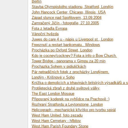
Berlín
Stavba Olympijského stadionu, Stratford, Londýn
John Hancock Center, Chicago, Illinois, USA
Západ slunce nad Spořilovem, 13.09.2004
Zamračený Jičín - fotografie, 27.10.2005
Fota z letadla Evropa
Vánoční hvězda
Juwes do care 4 u - nápis u Liverpool st., London
Freeznutí a restart bankomatu.. Windows
Procházka po Oxford Street, London
Kdo je cocney/cockney? Fota a info o Bow Church.
Tower Bridge - panorama v Gimpu za 20 min
Prochazka Sohem v pidiuličkách
Pár netradičních fotek z procházky Londýnem.
Londýn - Krišnové v Soho
Knížka o demolicích a trhavinách britských výsadkářů a sp
Protiletecká zbraň z druhé světové války,
The East London Mosque
Připosraný koderek na vyhlídce na Prachově :)
Rozhraní Stratfordu a Leytonstone, London
Helicograph - mechanické křivítko pro tvorbu spirál
West Ham United, foto zezadu
West Ham Cemetary - hřbitov
West Ham Parish Foundary Stone