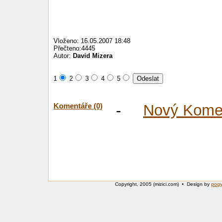
Vloženo: 16.05.2007 18:48
Přečteno:4445
Autor:
David Mizera
1
2
3
4
5
Komentáře (0)
-
Nový Kome
Copyright, 2005 (mizici.com) • Design by
pog