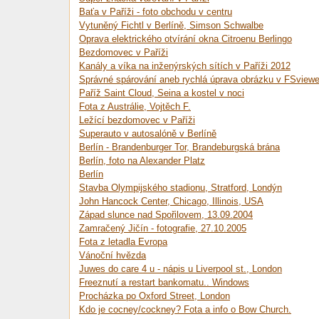
Baťa v Paříži - foto obchodu v centru
Vytuněný Fichtl v Berlíně, Simson Schwalbe
Oprava elektrického otvírání okna Citroenu Berlingo
Bezdomovec v Paříži
Kanály a víka na inženýrských sítích v Paříži 2012
Správné spárování aneb rychlá úprava obrázku v FSviewe
Paříž Saint Cloud, Seina a kostel v noci
Fota z Austrálie, Vojtěch F.
Ležící bezdomovec v Paříži
Superauto v autosalóně v Berlíně
Berlín - Brandenburger Tor, Brandeburgská brána
Berlín, foto na Alexander Platz
Berlín
Stavba Olympijského stadionu, Stratford, Londýn
John Hancock Center, Chicago, Illinois, USA
Západ slunce nad Spořilovem, 13.09.2004
Zamračený Jičín - fotografie, 27.10.2005
Fota z letadla Evropa
Vánoční hvězda
Juwes do care 4 u - nápis u Liverpool st., London
Freeznutí a restart bankomatu.. Windows
Procházka po Oxford Street, London
Kdo je cocney/cockney? Fota a info o Bow Church.