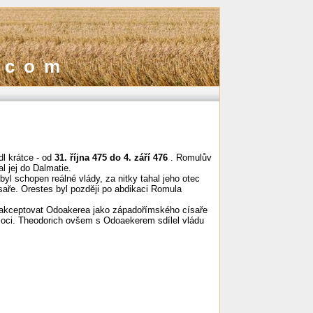
.com
l krátce - od
31. října 475 do 4. září 476
. Romulův
l jej do Dalmatie.
yl schopen reálné vlády, za nitky tahal jeho otec
ísaře. Orestes byl později po abdikaci Romula
l akceptovat Odoakerea jako západořímského císaře
moci. Theodorich ovšem s Odoaekerem sdílel vládu