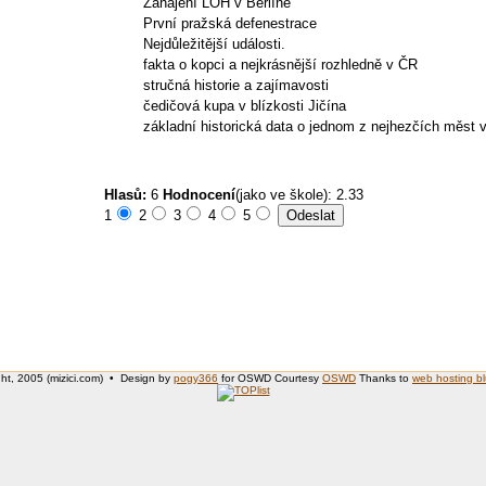
Zahájení LOH v Berlíně
První pražská defenestrace
Nejdůležitější události.
fakta o kopci a nejkrásnější rozhledně v ČR
stručná historie a zajímavosti
čedičová kupa v blízkosti Jičína
základní historická data o jednom z nejhezčích měst
Hlasů:
6
Hodnocení
(jako ve škole): 2.33
1
2
3
4
5
ht, 2005 (mizici.com) • Design by
pogy366
for OSWD Courtesy
OSWD
Thanks to
web hosting b