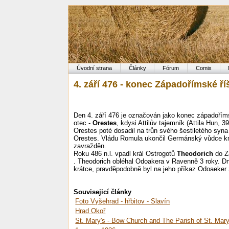
Úvodní strana
Články
Fórum
Comix
4. září 476 - konec Západořímské ří
Den 4. září 476 je označován jako konec západořím
otec -
Orestes
, kdysi Attilův tajemník (Attila Hun, 3
Orestes poté dosadil na trůn svého šestiletého syna
Orestes. Vládu Romula ukončil Germánský vůdce
zavražděn.
Roku 486 n.l. vpadl král Ostrogotů
Theodorich
do Z
. Theodorich obléhal Odoakera v Ravenně 3 roky. D
krátce, pravděpodobně byl na jeho příkaz Odoaeker 
Souvisejicí články
Foto Vyšehrad - hřbitov - Slavín
Hrad Okoř
St. Mary's - Bow Church and The Parish of St. Mary