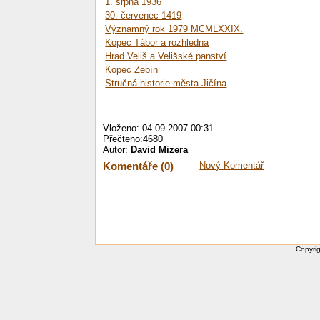
1. srpna 1936
30. červenec 1419
Významný rok 1979 MCMLXXIX.
Kopec Tábor a rozhledna
Hrad Veliš a Velišské panství
Kopec Zebín
Stručná historie města Jičína
Vloženo: 04.09.2007 00:31
Přečteno:4680
Autor:
David Mizera
Komentáře (0)
-
Nový Komentář
Copyrig