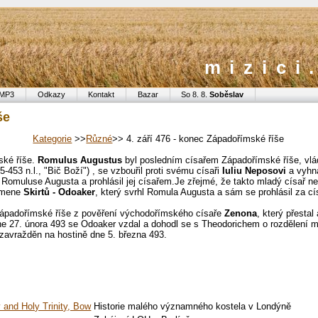
mizici
MP3
Odkazy
Kontakt
Bazar
So 8. 8.
Soběslav
še
Kategorie
>>
Různé
>> 4. září 476 - konec Západořímské říše
ské říše.
Romulus Augustus
byl posledním císařem Západořímské říše, vlád
95-453 n.l., "Bič Boží") , se vzbouřil proti svému císaři
Iuliu Neposovi
a vyhna
 Romuluse Augusta a prohlásil jej císařem.Je zřejmé, že takto mladý císař neb
 kmene
Skirtů - Odoaker
, který svrhl Romula Augusta a sám se prohlásil za c
ápadořímské říše z pověření východořímského císaře
Zenona
, který přesta
ne 27. února 493 se Odoaker vzdal a dohodl se s Theodorichem o rozdělení 
zavražděn na hostině dne 5. března 493.
 and Holy Trinity, Bow
Historie malého významného kostela v Londýně