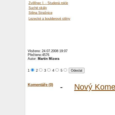
Zvěřinec I. - Studená rokle
Suché skály
Stěna Strašnice
Lezecké a boulderové stěny
Vloženo: 24.07.2008 19:07
Přečteno:4576
Autor:
Martin Mizera
1
2
3
4
5
Komentáře (0)
-
Nový Kome