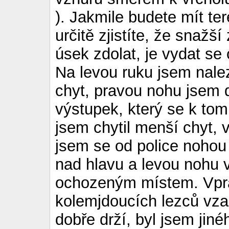
). Jakmile budete mít t
určitě zjistíte, že snažší
úsek zdolat, je vydat se
Na levou ruku jsem nalez
chyt, pravou nohu jsem 
výstupek, který se k to
jsem chytil menší chyt, 
jsem se od police nohou
nad hlavu a levou nohu v
ochozeným místem. Vpra
kolemjdoucích lezců vzal
dobře drží, byl jsem jin