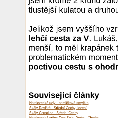
jsem kromě 2 kruhů zalo
tlustější kulatou a druho
Jelikož jsem vyššího vzr
lehčí cesta za V
. Lukáš,
menší, to měl krapánek 
problematickém momentu 
poctivou cestu s ohod
Souvisejicí články
Horolezecké uzly - osmičková smyčka
Skály Roviště - Střední Čechy, lezení
Skály Černolice - Střední Čechy
Horolezecká stěna Free Solo, Praha - Chodov