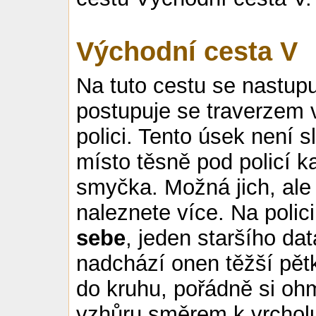
Východní cesta V
Na tuto cestu se nastupuj
postupuje se traverzem 
polici. Tento úsek není s
místo těsně pod policí k
smyčka. Možná jich, ale 
naleznete více. Na polic
sebe
, jeden staršího dat
nadchází onen těžší pět
do kruhu, pořádně si ohm
vzhůru směrem k vrcholu. 