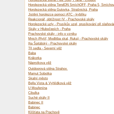
Horolezecká stěna TendON SmíchOFF, Praha 5, Smíchov
Horolezecká stěna Gutovka, Strašnická, Praha
Jistění horolezce pomocí ATC - kyblíku
Reakcionář, obtížnost IV - Prachovské skály
Horolezecké uzly - Prusíkův uzel, prusíkování při slaňová
Skály v Hlubočepích - Praha
Prachovské skály - info o vzniku
Mnich (Rytíř, Modlitba skal, Ruka) - Prachovské skály
Ilja Špitálský - Prachovské skály
Tři sedla - Severní věž
Baba
Krákorka
Náprstkova věž
Outdoorová stěna Strahov.
Mamut Sobotka
Skalní město
Bella Vista & Vyhlídková věž
U Mouřenína
Cibulka
Suché skály II
Babinec II
Babinec
Klíšťata na Prachově