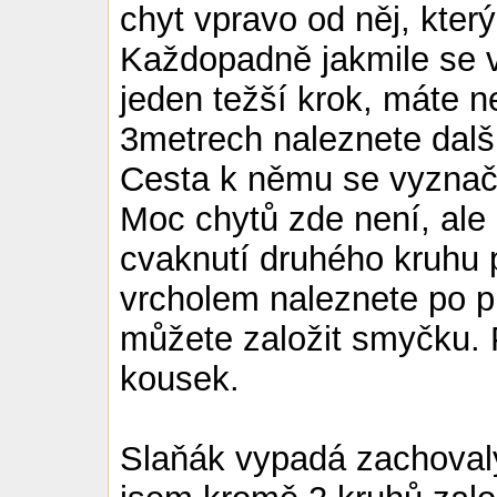
chyt vpravo od něj, který
Každopadně jakmile se v
jeden težší krok, máte n
3metrech naleznete dalš
Cesta k němu se vyznaču
Moc chytů zde není, ale n
cvaknutí druhého kruhu 
vrcholem naleznete po p
můžete založit smyčku. Po
kousek.
Slaňák vypadá zachovalý