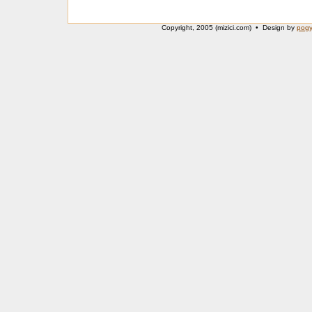
Copyright, 2005 (mizici.com) • Design by
pog