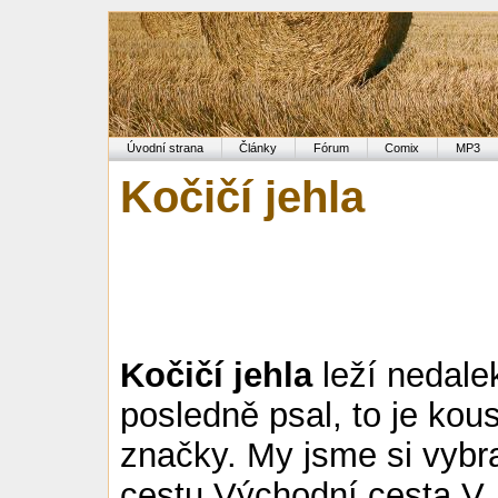
Úvodní strana
Články
Fórum
Comix
MP3
Kočičí jehla
Kočičí jehla
leží nedale
posledně psal, to je kou
značky. My jsme si vybral
cestu Východní cesta V.