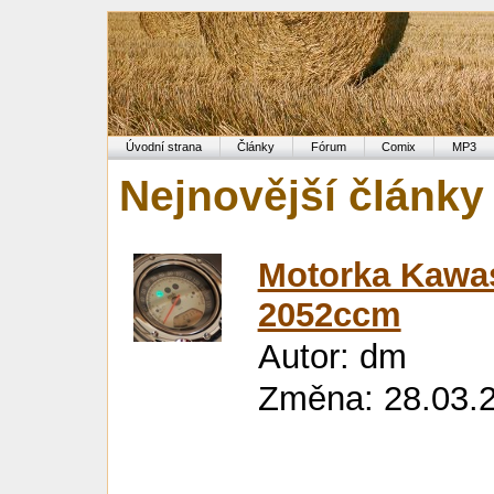
Úvodní strana
Články
Fórum
Comix
MP3
Nejnovější články
Motorka Kawas
2052ccm
Autor: dm
Změna: 28.03.