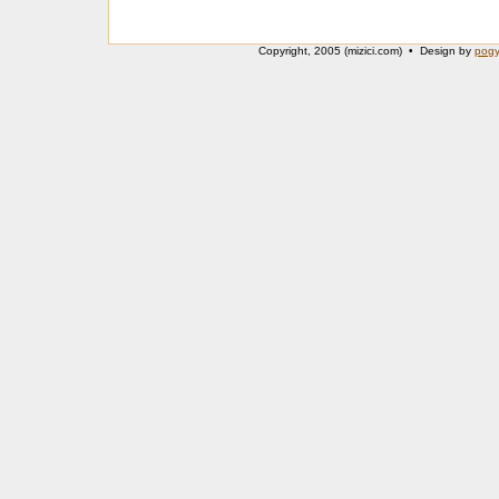
Copyright, 2005 (mizici.com) • Design by
pog