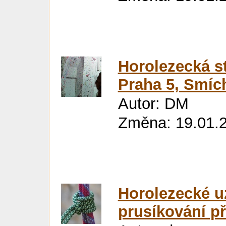
Horolezecká 
Praha 5, Smíc
Autor: DM
Změna: 19.01.2
Horolezecké uz
prusíkování př