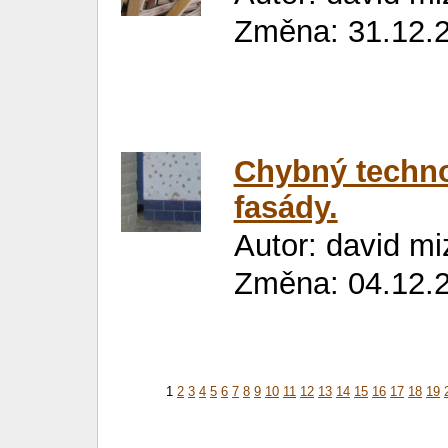
Změna: 31.12.
Chybný techno
fasády.
Autor: david mi
Změna: 04.12.
1
2
3
4
5
6
7
8
9
10
11
12
13
14
15
16
17
18
19