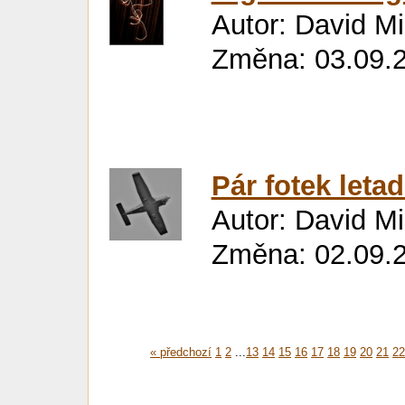
Autor: David M
Změna: 03.09.
Pár fotek letad
Autor: David M
Změna: 02.09.
« předchozí
1
2
...
13
14
15
16
17
18
19
20
21
2