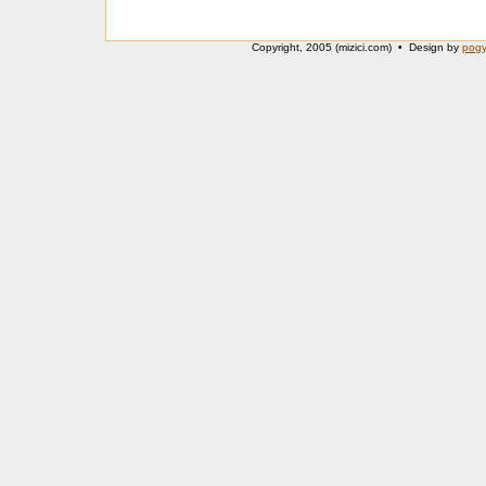
Copyright, 2005 (mizici.com) • Design by
pog