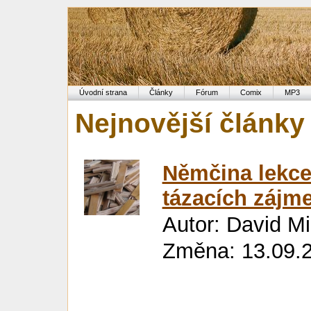
Úvodní strana
Články
Fórum
Comix
MP3
Nejnovější články
Němčina lekce
tázacích zájme
Autor: David M
Změna: 13.09.