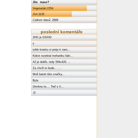
Jíte maso?
Vegetarián:1554
Jím:1135
Celkem hlasů:
2689
poslední komentáře
2HD je DS/HD
s
tuhle krasku si preju k naro...
Kokot rozebral mehaniku fakt...
A2 je dobře, tedy 594x420. ...
Za chvíli to bude... ...
Mně batoh této značky...
Byla
Omrknu to.... Teď s tí...
:D