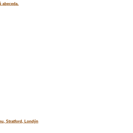
á abeceda.
u, Stratford, Londýn