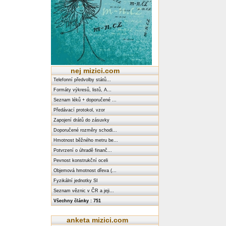
nej mizici.com
Telefonní předvolby států...
Formáty výkresů, listů, A...
Seznam léků + doporučené ...
Předávací protokol, vzor
Zapojení drátů do zásuvky
Doporučené rozměry schodi...
Hmotnost běžného metru be...
Potvrzení o úhradě finanč...
Pevnost konstrukční oceli
Objemová hmotnost dřeva (...
Fyzikální jednotky SI
Seznam věznic v ČR a jeji...
Všechny články : 751
anketa mizici.com