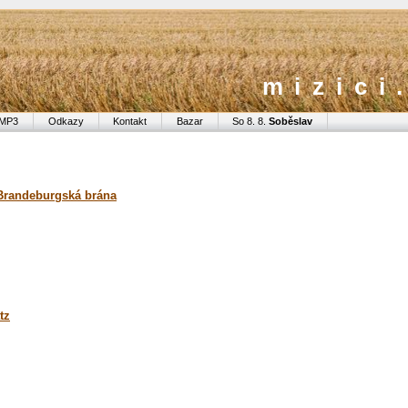
mizici
MP3
Odkazy
Kontakt
Bazar
So 8. 8.
Soběslav
 Brandeburgská brána
tz