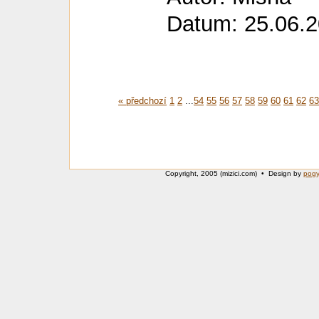
Datum: 25.06.2
« předchozí
1
2
...
54
55
56
57
58
59
60
61
62
6
Copyright, 2005 (mizici.com) • Design by
pog