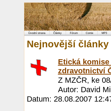
Úvodní strana
Články
Fórum
Comix
MP3
Nejnovější články
Etická komise 
zdravotnictví 
Z MZČR, ke 08
Autor: David M
Datum: 28.08.2007 12:4