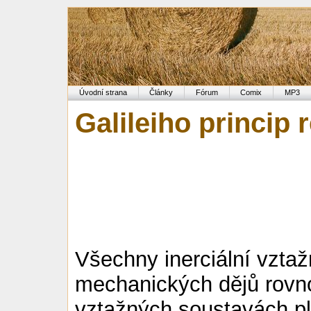
Úvodní strana
Články
Fórum
Comix
MP3
Galileiho princip r
Všechny inerciální vztaž
mechanických dějů rovno
vztažných soustavách pl