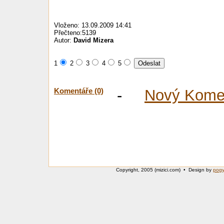
Vloženo: 13.09.2009 14:41
Přečteno:5139
Autor:
David Mizera
1
2
3
4
5
Komentáře (0)
-
Nový Kome
Copyright, 2005 (mizici.com) • Design by
pog