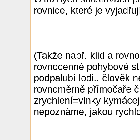
rovnice, které je vyjadřuj
(Takže např. klid a rov
rovnocenné pohybové st
podpalubí lodi.. člověk 
rovnoměrně přímočaře či
zrychlení=vlnky kymácejí
nepoznáme, jakou rychlo