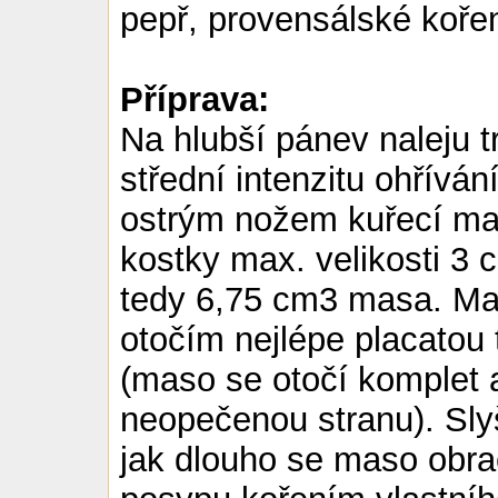
pepř, provensálské kořen
Příprava:
Na hlubší pánev naleju t
střední intenzitu ohřívá
ostrým nožem kuřecí mas
kostky max. velikosti 3
tedy 6,75 cm3 masa. Ma
otočím nejlépe placatou
(maso se otočí komplet 
neopečenou stranu). Slyš
jak dlouho se maso obra