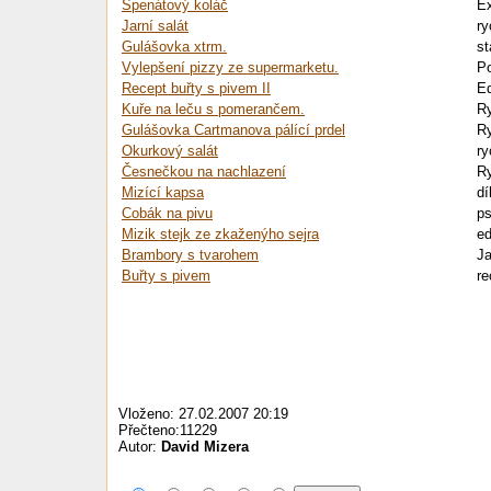
Špenátový koláč
Ex
Jarní salát
ry
Gulášovka xtrm.
st
Vylepšení pizzy ze supermarketu.
Po
Recept buřty s pivem II
Ed
Kuře na leču s pomerančem.
Ry
Gulášovka Cartmanova pálící prdel
Ry
Okurkový salát
ry
Česnečkou na nachlazení
Ry
Mizící kapsa
dí
Cobák na pivu
ps
Mizik stejk ze zkaženýho sejra
ed
Brambory s tvarohem
Ja
Buřty s pivem
re
Vloženo: 27.02.2007 20:19
Přečteno:11229
Autor:
David Mizera