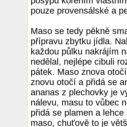
posypu kořením vlastní
pouze provensálské a pe
Maso se tedy pěkně smaž
přípravu zbytku jídla. Na
každou půlku nakrájím n
nedělal, nejlépe cibuli ro
pátek. Maso znova otočí
znovu otočí a přidá se 
ananas z plechovky je vý
nálevu, masu to vůbec n
přidá se plamen a lehce
maso, chuťově to je vě