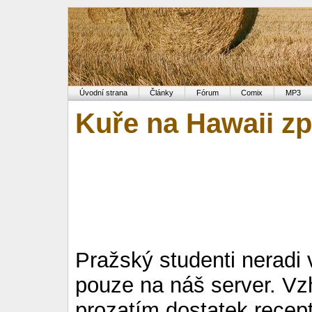
Úvodní strana
Články
Fórum
Comix
MP3
Kuře na Hawaii z
Pražský studenti neradi 
pouze na náš server. Vz
prozatím dostatek recep