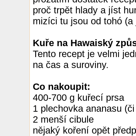
proč trpět hlady a jíst 
mizíci tu jsou od tohó (a 
Kuře na Hawaiský způ
Tento recept je velmi j
na čas a suroviny.
Co nakoupit:
400-700 g kuřecí prsa
1 plechovka ananasu (či
2 menší cibule
nějaký koření opět před