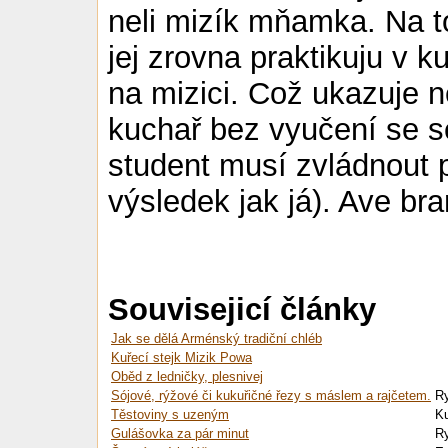
neli mizík mňamka. Na t
jej zrovna praktikuju v k
na mizici. Což ukazuje n
kuchař bez vyučení se se
student musí zvládnout p
výsledek jak já). Ave bra
Souvisejicí články
Jak se dělá Arménský tradiční chléb
Kuřecí stejk Mizik Powa
Oběd z ledničky, plesnivej
Sójové, rýžové či kukuřičné řezy s máslem a rajčetem.
Ry
Těstoviny s uzeným
Ku
Gulášovka za pár minut
Ry