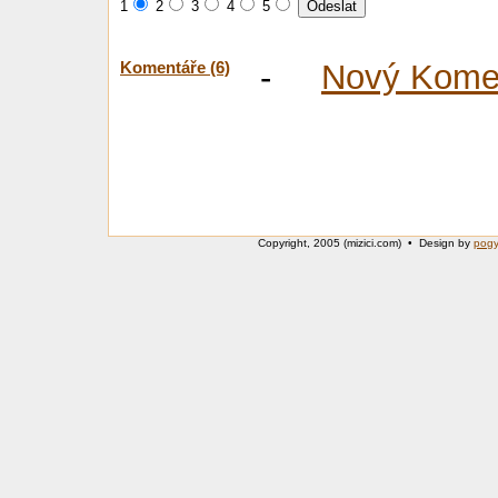
1
2
3
4
5
Komentáře (6)
-
Nový Kome
Copyright, 2005 (mizici.com) • Design by
pog